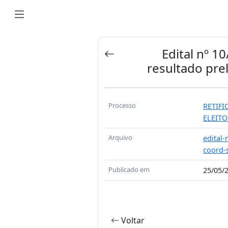
Edital nº 1
resultado pre
Processo
RETIF
ELEIT
Arquivo
edital-
coord-
Publicado em
25/05/
Voltar