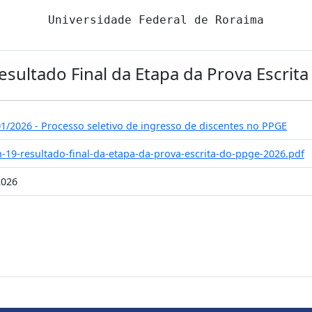
Universidade Federal de Roraima
Resultado Final da Etapa da Prova Escri
01/2026 - Processo seletivo de ingresso de discentes no PPGE
n-19-resultado-final-da-etapa-da-prova-escrita-do-ppge-2026.pdf
2026