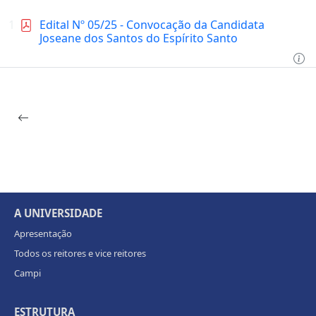
1
Edital Nº 05/25 - Convocação da Candidata
Joseane dos Santos do Espírito Santo
A UNIVERSIDADE
Apresentação
Todos os reitores e vice reitores
Campi
ESTRUTURA