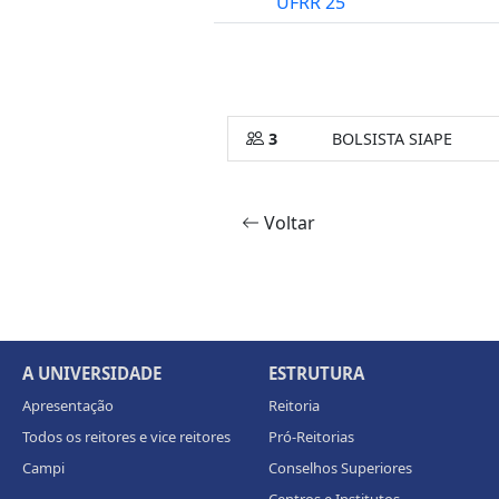
UFRR 25
3
BOLSISTA SIAPE
Voltar
A UNIVERSIDADE
ESTRUTURA
Apresentação
Reitoria
Todos os reitores e vice reitores
Pró-Reitorias
Campi
Conselhos Superiores