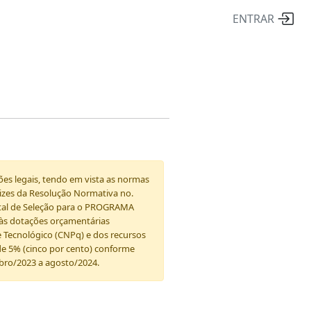
ENTRAR
ões legais, tendo em vista as normas
trizes da Resolução Normativa no.
ital de Seleção para o PROGRAMA
 às dotações orçamentárias
 Tecnológico (CNPq) e dos recursos
de 5% (cinco por cento) conforme
mbro/2023 a agosto/2024.