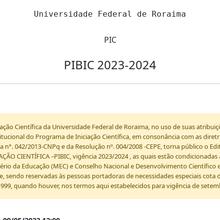
Universidade Federal de Roraima
PIC
PIBIC 2023-2024
ão Científica da Universidade Federal de Roraima, no uso de suas atribuiç
stitucional do Programa de Iniciação Científica, em consonância com as dire
 n°. 042/2013-CNPq e da Resolução nº. 004/2008 -CEPE, torna público o Ed
ÃO CIENTÍFICA –PIBIC, vigência 2023/2024 , as quais estão condicionadas
rio da Educação (MEC) e Conselho Nacional e Desenvolvimento Científico e
de, sendo reservadas às pessoas portadoras de necessidades especiais cota 
1999, quando houver, nos termos aqui estabelecidos para vigência de sete