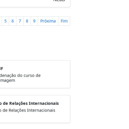
5
6
7
8
9
Próxima
Fim
NF
denação do curso de
rmagem
o de Relações Internacionais
o de Relações Internacionais