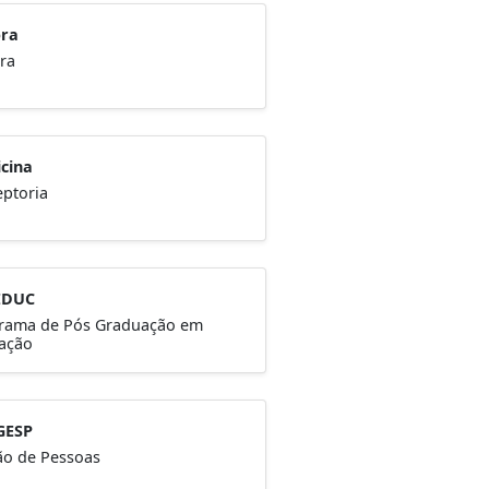
ora
ra
cina
eptoria
EDUC
rama de Pós Graduação em
ação
GESP
ão de Pessoas