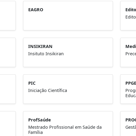
EAGRO
Edit
Edito
INSIKIRAN
Medi
Insituto Insikiran
Prec
PIC
PPG
Iniciação Científica
Prog
Educ
ProfSaúde
PRO
Mestrado Profissional em Saúde da
Gest
Família