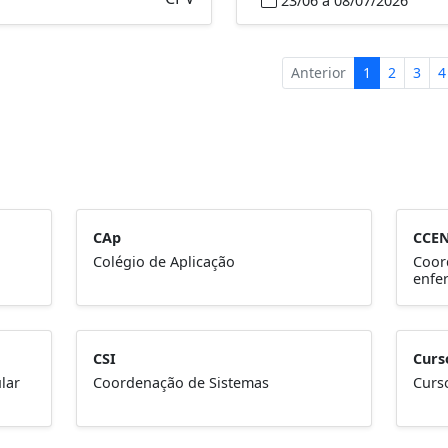
23/06 a 08/07/2026
Anterior
1
2
3
4
CAp
CCE
Colégio de Aplicação
Coor
enfe
CSI
Curs
lar
Coordenação de Sistemas
Curs