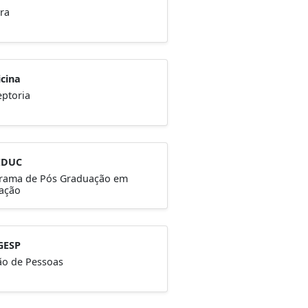
ra
cina
eptoria
EDUC
rama de Pós Graduação em
ação
GESP
ão de Pessoas