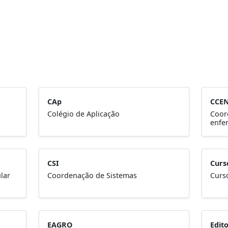
CAp
CCE
Colégio de Aplicação
Coor
enfe
CSI
Curs
lar
Coordenação de Sistemas
Curs
EAGRO
Edit